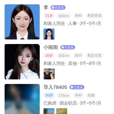
李
我最近从看过的书或者电影里获得了什么特别的感悟？
31岁
本科
离异带孩
160cm
和家人同住
人事
3千~5千/月
生活中有没有什么特别的活动能让我完全放松？
我最想要改变的三件事是什么？
小闹闹
38岁
高中
离异未育
162cm
我向往的恋爱是什么样子的？
和家人同住
其他
5千~8千/月
别人第一次见我时是什么印象？
导入78405
我有没有哪些别人难以察觉的优点？
30岁
本科
未婚
175cm
失眠或者睡不着的时候我会做什么？
已购房
国企职员
3千~5千/月