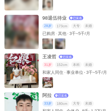
你接受养宠物吗？
98退伍待业
28岁
大专
未婚
173cm
你对将来的二人世界有哪些期待？
已购房
其他
3千~5千/月
你喜欢听哪些歌手的音乐？
王凌哲
你喜欢什么类型的电影？
31岁
本科
未婚
152cm
你认为两个人在一起最重要的是什么？
和家人同住
事业单位
3千~5千/月
我发过的被赞的最多的朋友圈是什么样的？
阿拉
我拍过哪些好看的旅行照？
33岁
大专
未婚
180cm