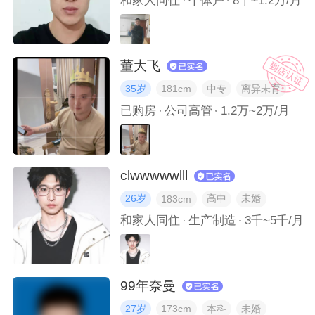
和家人同住
个体户
8千~1.2万/月
如果要列一个这一年都做过什么的清单，我会填什么？
我坚持到现在的爱好是什么？
董大飞
35岁
中专
离异未育
181cm
我喜欢折腾自己的头发吗？我曾经折腾过怎样的发型？
已购房
公司高管
1.2万~2万/月
工作时的我是什么样子？相片里的我正在做什么？
clwwwwwlll
生活和工作中我最擅长处理哪些事情？
26岁
高中
未婚
183cm
和家人同住
生产制造
3千~5千/月
99年奈曼
27岁
本科
未婚
173cm