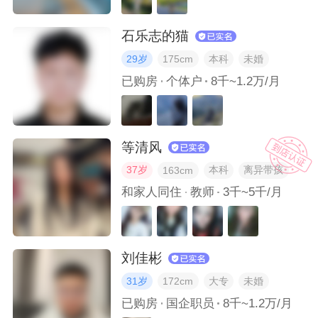
我会从哪些细节去感知一个人的品味？
石乐志的猫
你平时在哪些区域/商圈活动？
29岁
本科
未婚
175cm
已购房
个体户
8千~1.2万/月
未来3年，你的计划是怎样的？
你经历过的最浪漫的事是什么？
等清风
37岁
本科
离异带孩
163cm
你一般怎么安排自己的业余时间？
和家人同住
教师
3千~5千/月
描述下你的诗与远方？
刘佳彬
异性哪些行为会让你反感？
31岁
大专
未婚
172cm
已购房
国企职员
8千~1.2万/月
什么样的异性最让你心动？