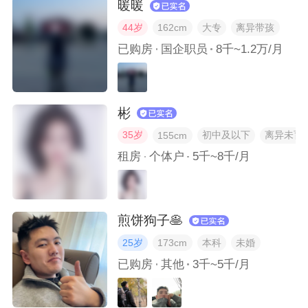
暖暖
我对自己个性的哪一点最满意，哪一点最不满意？
44岁
大专
离异带孩
162cm
已购房
国企职员
8千~1.2万/月
有没有一张照片证明我真的在健身？
异性让我瞬间产生好感的举动是什么？
彬
最近有没有感受到“世界真美好”的瞬间？
35岁
初中及以下
离异未育
155cm
租房
个体户
5千~8千/月
选出最近一年我认为最好看的3张相片？
我人生的高光时刻是哪一刻？
煎饼狗子🥞
25岁
本科
未婚
173cm
我最喜欢的一个节日是什么？我最珍惜这个节日的哪些传统？
已购房
其他
3千~5千/月
我最喜欢的一种美食是什么？它承载了我哪些美好的回忆？