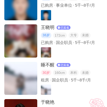
已购房
事业单位
5千~8千/月
王晓明
38岁
大专
未婚
172cm
已购房
国企职员
5千~8千/月
睡不醒
30岁
本科
未婚
160cm
租房
国企职员
5千~8千/月
于晓艳