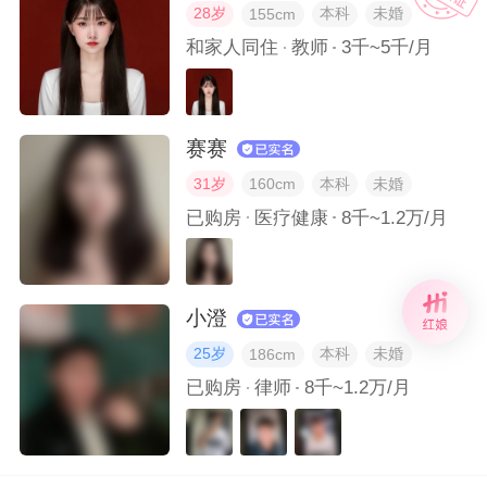
28岁
本科
未婚
155cm
和家人同住
教师
3千~5千/月
赛赛
31岁
本科
未婚
160cm
已购房
医疗健康
8千~1.2万/月
小澄
25岁
本科
未婚
186cm
已购房
律师
8千~1.2万/月